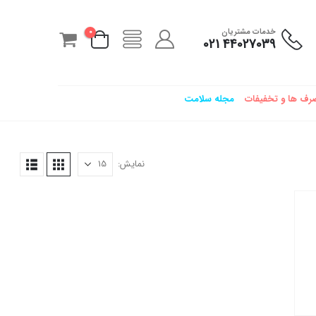
خدمات مشتریان
0
44027039 021
رف ها و تخفیفات
مجله سلامت
نمایش: