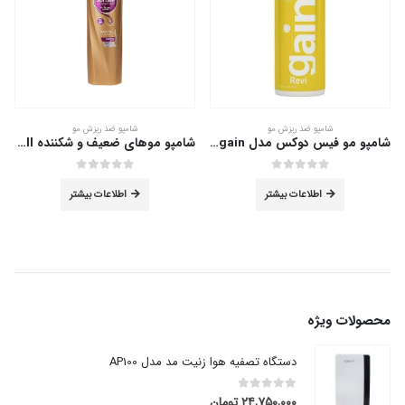
شامپو ضد ریزش مو
شامپو ضد ریزش مو
شامپو مو فیس دوکس مدل Revigain حجم 200 میلی لیتر
شامپو موهای ضعیف و شکننده Hair Fall سان سیلک 350 میلی لیتر
out of 5
0
out of 5
0
اطلاعات بیشتر
اطلاعات بیشتر
محصولات ویژه
دستگاه تصفیه هوا زنیت مد مدل AP100
۲۴,۷۵۰,۰۰۰
تومان
out of 5
0