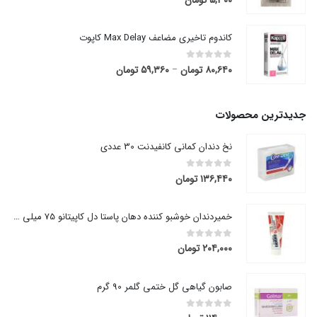
کاندوم تاخیری مضاعف Max Delay کاپوت
۸۰,۶۴۰
تومان
۵۹,۳۶۰
تومان
قیمت
out of 5
0
–
range:
۵۹,۳۶۰ تومان
through
جدیدترین محصولات
۸۰,۶۴۰ تومان
نخ دندان کمانی کانفیدنت 30 عددی
۱۳۶,۴۴۰
تومان
out of 5
0
خمیردندان خوشبو کننده دهان پاستا دل کاپیتانو 75 میلی لیتر
۲۰۴,۰۰۰
تومان
out of 5
0
صابون گیاهی گل ختمی گلمر 90 گرم
out of 5
0