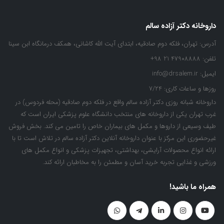
داروخانه دکتر آزاده سالم
آدرس:
تهران، فلکه دوم صادقیه، ابتدای آیت الله کاشانی، همکف درمانگاه ابن سینا
تلفن:
47908888 21 98+
ایمیل:
info@drsalem.ir
روزها و ساعات کاری:
7/24
داروخانه شبانه روزی دکتر آزاده سالم واقع در فلکه دوم صادقیه (محله فردوس) در
غرب تهران یکی از داروخانه های منتخب دانشگاه علوم پزشکی ایران است که
طیف وسیعی از داروها و مکمل های بیماران خاص را تامین می کند. بخش فروش
غیرحضوری این مرکز با عنوان داروخانه آنلاین دکتر آزاده سالم در تلاش است تا با
ارائه انواع محصولات آرایشی، بهداشتی، تجهیزات پزشکی و انواع مکمل های
ورزشی و غذایی تجربه خرید آسان و مطمئن را به مخاطبان ارائه کند.
همراه ما باشید!