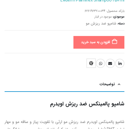
Eviderm Palminex Shampoo 250 ml
بارکد محصول:
6261963200034
موجودی:
موجود در انبار
شامپو ضد ریزش مو
دسته:
افزودن به سبد خرید
توضیحات
شامپو پالمینکس ضد ریزش اویدرم
شامپو پالمینکس اویدرم ضد ریزش مو ارثی با تقویت پیاز و ساقه مو و مهار