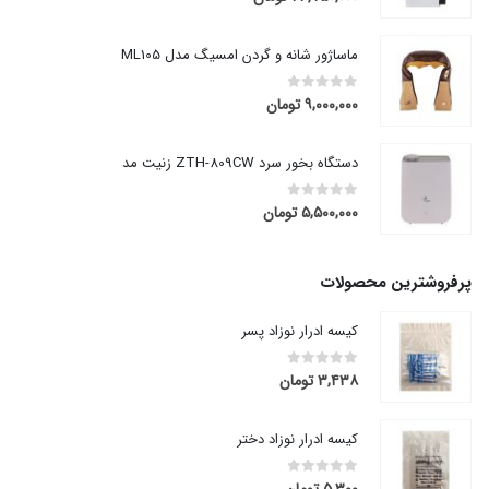
ماساژور شانه و گردن امسیگ مدل ML105
۹,۰۰۰,۰۰۰
تومان
out of 5
0
دستگاه بخور سرد ZTH-809CW زنیت مد
۵,۵۰۰,۰۰۰
تومان
out of 5
0
پرفروشترین محصولات
کیسه ادرار نوزاد پسر
۳,۴۳۸
تومان
out of 5
0
کیسه ادرار نوزاد دختر
۵,۳۰۰
تومان
out of 5
0