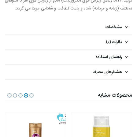
تولید DHT (عامل ریزش موی آندروژنیک) مانع از ریزش موی سر با الگوهای
مختلف (زنانه و مردانه) شده و باعث لطافت و شادابی موها می گردد.
مشخصات
نظرات (0)
راهنمای استفاده
هشدارهای مصرف
محصولات مشابه