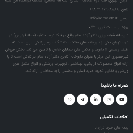
آدرس:
تهران، فلکه دوم صادقیه، ابتدای آیت الله کاشانی، همکف درمانگاه ابن سینا
تلفن:
47908888 21 98+
ایمیل:
info@drsalem.ir
روزها و ساعات کاری:
7/24
داروخانه شبانه روزی دکتر آزاده سالم واقع در فلکه دوم صادقیه (محله فردوس) در
غرب تهران یکی از داروخانه های منتخب دانشگاه علوم پزشکی ایران است که
طیف وسیعی از داروها و مکمل های بیماران خاص را تامین می کند. بخش فروش
غیرحضوری این مرکز با عنوان داروخانه آنلاین دکتر آزاده سالم در تلاش است تا با
ارائه انواع محصولات آرایشی، بهداشتی، تجهیزات پزشکی و انواع مکمل های
ورزشی و غذایی تجربه خرید آسان و مطمئن را به مخاطبان ارائه کند.
همراه ما باشید!
اطلاعات تکمیلی
بیمه های طرف قرارداد