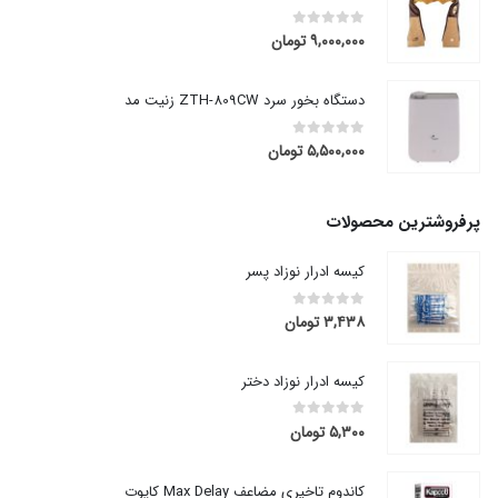
۹,۰۰۰,۰۰۰
تومان
out of 5
0
دستگاه بخور سرد ZTH-809CW زنیت مد
۵,۵۰۰,۰۰۰
تومان
out of 5
0
پرفروشترین محصولات
کیسه ادرار نوزاد پسر
۳,۴۳۸
تومان
out of 5
0
کیسه ادرار نوزاد دختر
۵,۳۰۰
تومان
out of 5
0
کاندوم تاخیری مضاعف Max Delay کاپوت