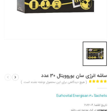
ساشه انرژی سان یوروویتال 30 عدد
( هیچ دیدگاهی برای این محصول نوشته نشده است. )
out of 5
0
Eurhovital Energisan 30 Sachets
تاریخ انقضا:
2026-09
موجودی:
در انبار موجود نمی باشد