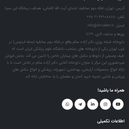
آدرس:
تهران، فلکه دوم صادقیه، ابتدای آیت الله کاشانی، همکف درمانگاه ابن سینا
تلفن:
47908888 21 98+
ایمیل:
info@drsalem.ir
روزها و ساعات کاری:
7/24
داروخانه شبانه روزی دکتر آزاده سالم واقع در فلکه دوم صادقیه (محله فردوس) در
غرب تهران یکی از داروخانه های منتخب دانشگاه علوم پزشکی ایران است که
طیف وسیعی از داروها و مکمل های بیماران خاص را تامین می کند. بخش فروش
غیرحضوری این مرکز با عنوان داروخانه آنلاین دکتر آزاده سالم در تلاش است تا با
ارائه انواع محصولات آرایشی، بهداشتی، تجهیزات پزشکی و انواع مکمل های
ورزشی و غذایی تجربه خرید آسان و مطمئن را به مخاطبان ارائه کند.
همراه ما باشید!
اطلاعات تکمیلی