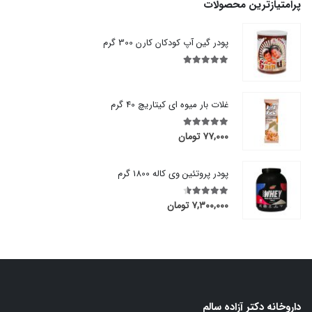
پرامتیازترین محصولات
پودر گین آپ کودکان کارن 300 گرم
out of 5
5.00
غلات بار میوه ای کیتاریچ 40 گرم
۷۷,۰۰۰
تومان
out of 5
5.00
پودر پروتئین وی کاله 1800 گرم
۷,۳۰۰,۰۰۰
تومان
out of 5
4.50
داروخانه دکتر آزاده سالم