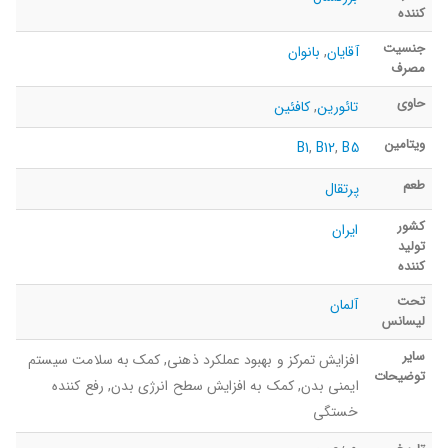
کننده
جنسیت
آقایان
,
بانوان
مصرف
حاوی
تائورین
,
کافئین
ویتامین
B1
,
B12
,
B5
طعم
پرتقال
کشور
ایران
تولید
کننده
تحت
آلمان
لیسانس
سایر
افزایش تمرکز و بهبود عملکرد ذهنی, کمک به سلامت سیستم
توضیحات
ایمنی بدن, کمک به افزایش سطح انرژی بدن, رفع کننده
خستگی