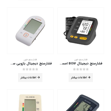
فشارسنج خون
فشارسنج خون
فشارسنج دیجیتال BO14 امسیگ
فشارسنج دیجیتال بازویی سخنگو گلامور مدل PG-800B28
out of 5
0
out of 5
0
اطلاعات بیشتر
اطلاعات بیشتر