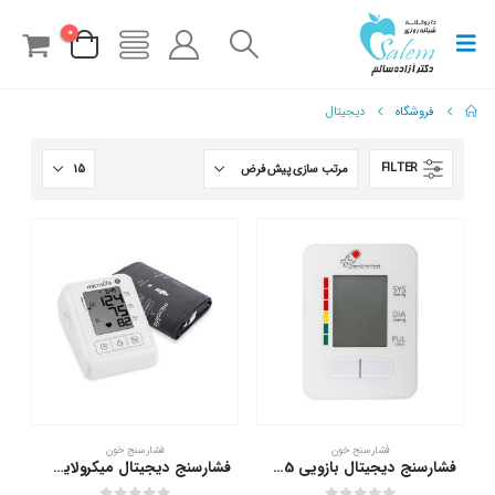
0
فروشگاه
دیجیتال
FILTER
فشارسنج خون
فشارسنج خون
فشارسنج دیجیتال بازویی LD-575 زنیت مد
فشارسنج دیجیتال میکرولایف مدل BP B1 Classic