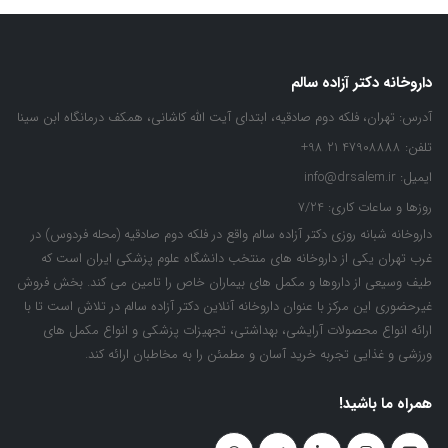
داروخانه دکتر آزاده سالم
آدرس:
تهران، فلکه دوم صادقیه، ابتدای آیت الله کاشانی، همکف درمانگاه ابن سینا
تلفن:
47908888 21 98+
ایمیل:
info@drsalem.ir
روزها و ساعات کاری:
7/24
داروخانه شبانه روزی دکتر آزاده سالم واقع در فلکه دوم صادقیه (محله فردوس) در
غرب تهران یکی از داروخانه های منتخب دانشگاه علوم پزشکی ایران است که
طیف وسیعی از داروها و مکمل های بیماران خاص را تامین می کند. بخش فروش
غیرحضوری این مرکز با عنوان داروخانه آنلاین دکتر آزاده سالم در تلاش است تا با
ارائه انواع محصولات آرایشی، بهداشتی، تجهیزات پزشکی و انواع مکمل های
ورزشی و غذایی تجربه خرید آسان و مطمئن را به مخاطبان ارائه کند.
همراه ما باشید!