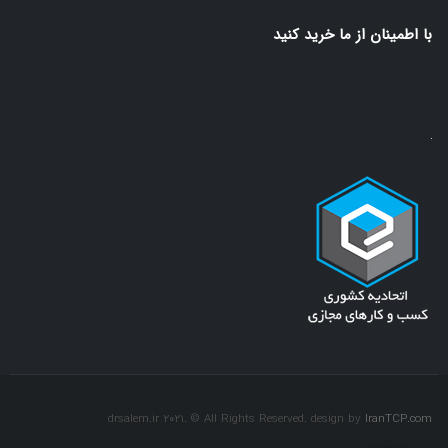
(ضروری)
با اطمينان از ما خريد كنيد
drsalem.ir 2021. © All Rights Reserved. design by
IranTCP.com