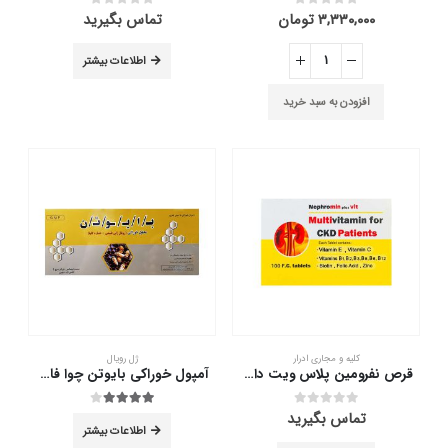
۳,۳۳۰,۰۰۰
تومان
تماس بگیرید
out of 5
0
out of 5
0
اطلاعات بیشتر
افزودن به سبد خرید
کلیه و مجاری ادرار
ژل رویال
قرص نفرومین پلاس ویت دانا 100 عدد
آمپول خوراکی بایوتن چوا فارم حاوی رویال ژلی 10 عدد
تماس بگیرید
out of 5
4.00
out of 5
0
اطلاعات بیشتر