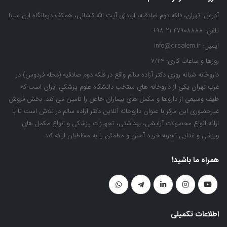
آدرس:
تهران، فلکه دوم صادقیه، ابتدای آیت الله کاشانی، همکف درمانگاه ابن سینا
تلفن:
47908888 21 98+
ایمیل:
info@drsalem.ir
روزها و ساعات کاری:
7/24
داروخانه شبانه روزی دکتر آزاده سالم واقع در فلکه دوم صادقیه (محله فردوس) در
غرب تهران یکی از داروخانه های منتخب دانشگاه علوم پزشکی ایران است که
طیف وسیعی از داروها و مکمل های بیماران خاص را تامین می کند. بخش فروش
غیرحضوری این مرکز با عنوان داروخانه آنلاین دکتر آزاده سالم در تلاش است تا با
ارائه انواع محصولات آرایشی، بهداشتی، تجهیزات پزشکی و انواع مکمل های
ورزشی و غذایی تجربه خرید آسان و مطمئن را به مخاطبان ارائه کند.
همراه ما باشید!
اطلاعات تکمیلی