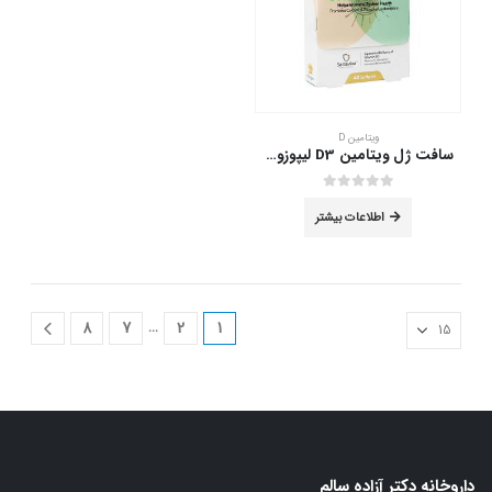
ویتامین D
سافت ژل ویتامین D3 لیپوزومال سانا فارمد 40 عدد
out of 5
0
اطلاعات بیشتر
…
8
7
2
1
داروخانه دکتر آزاده سالم