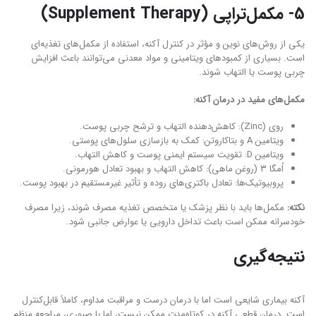
5- مکمل‌تراپی (Supplement Therapy)
یکی از روش‌های نوین و مؤثر در کنترل آکنه، استفاده از مکمل‌های تغذیه‌ای
است. بسیاری از کمبودهای ویتامینی و مواد معدنی می‌توانند باعث افزایش
چربی پوست یا التهاب شوند.
مکمل‌های مفید در درمان آکنه:
روی (Zinc): کاهش‌دهنده التهاب و ترشح چربی پوست.
ویتامین A و بتاکاروتن: کمک به بازسازی سلول‌های پوستی.
ویتامین D: تقویت سیستم ایمنی پوست و کاهش التهاب.
اُمگا ۳ (روغن ماهی): کاهش التهاب و بهبود تعادل هورمونی.
پروبیوتیک‌ها: تعادل باکتری‌های روده و تأثیر غیرمستقیم در بهبود پوست.
نکته:
مکمل‌ها باید با نظر پزشک یا متخصص تغذیه مصرف شوند، زیرا مصرف
خودسرانه ممکن است باعث تداخل دارویی یا عوارض جانبی شود.
نتیجه‌گیری
آکنه بیماری شایعی است اما با درمان درست و مراقبت مداوم، کاملاً قابل‌کنترل
است. درمان قطعی آکنه در کوتاه‌مدت ممکن نیست، اما با صبوری، مراجعه منظم