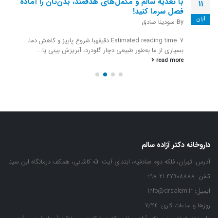
تب دنگی، تب استخوان شکن!
27
By
سودینا صادق
تیر
تب دنگی از ویروسی با همین نام ایجاد شده و از طریق پشه آئدس به
انسان منتقل می‌شود.
read more
داروخانه دکتر آزاده سالم
آدرس:
تهران، فلکه دوم صادقیه، ابتدای آیت الله کاشانی، همکف درمانگاه ابن سینا
تلفن:
47908888 21 98+
ایمیل:
info@drsalem.ir
روزها و ساعات کاری:
7/24
داروخانه شبانه روزی دکتر آزاده سالم واقع در فلکه دوم صادقیه (محله فردوس) در