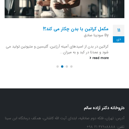
کلاژن برای پوست و مو بهتر است یا بیوتین؟
28
By
میثم مالمیر
مرداد
کلاژن پروتئین و جزء بافت همبند بدن است، در حالی که بیوتین یک
ویتامین است. هر دو نقش مهمی در...
read more
داروخانه دکتر آزاده سالم
آدرس:
تهران، فلکه دوم صادقیه، ابتدای آیت الله کاشانی، همکف درمانگاه ابن سینا
تلفن:
47908888 21 98+