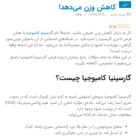
دی
کاهش وزن می‌دهد!
Like:
0
By
سودینا صادق
0 COMMENTS
)
7
(
5
اگر به دنبال کاهش وزن طبیعی باشید، احتمالاً نام
گارسینیا کامبوجیا
یا همان
قرص لاغری گارسینیا را شنیده‌اید. در شبکه‌های اجتماعی از آن به‌عنوان چربی‌سوز
گیاهی، مهارکننده اشتها یا مکمل معجزه‌آسا یاد می‌شود. اما آیا این ادعاها واقعاً
درست است؟
در این مقاله به تمام سؤالات رایج بیماران درباره قرص گارسینیا کامبوجیا پاسخ
می‌دهیم تا تصمیمی آگاهانه بگیرید.
گارسینیا کامبوجیا چیست؟
گارسینیا کامبوجیا میوه‌ای استوایی شبیه به کدو تنبل کوچک است که در جنوب
شرق آسیا رشد می‌کند. ماده‌ی مؤثره اصلی آن اسید هیدروکسی‌سیتریک (HCA)
است که در پوست میوه وجود دارد.
مطالعات نشان داده‌اند که HCA می‌تواند:
سطح سروتونین را در مغز بالا ببرد (احساس سیری ایجاد کند)،
از تبدیل قند به چربی در بدن جلوگیری کند،