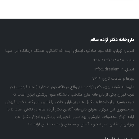
داروخانه دکتر آزاده سالم
آدرس:
تهران، فلکه دوم صادقیه، ابتدای آیت الله کاشانی، همکف درمانگاه ابن سینا
تلفن:
47908888 21 98+
ایمیل:
info@drsalem.ir
روزها و ساعات کاری:
7/24
داروخانه شبانه روزی دکتر آزاده سالم واقع در فلکه دوم صادقیه (محله فردوس) در
غرب تهران یکی از داروخانه های منتخب دانشگاه علوم پزشکی ایران است که
طیف وسیعی از داروها و مکمل های بیماران خاص را تامین می کند. بخش فروش
غیرحضوری این مرکز با عنوان داروخانه آنلاین دکتر آزاده سالم در تلاش است تا با
ارائه انواع محصولات آرایشی، بهداشتی، تجهیزات پزشکی و انواع مکمل های
ورزشی و غذایی تجربه خرید آسان و مطمئن را به مخاطبان ارائه کند.