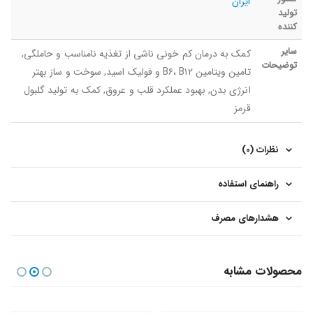
ایران
تولید
کننده
سایر
کمک به درمان کم خونی ناشی از تغذیه نامناسب و حاملگی,
توضیحات
تامین ویتامین B۶، B۱۲ و فولیک اسید, سوخت و ساز بهتر
انرژی بدن, بهبود عملکرد قلب و عروق, کمک به تولید گلبول
قرمز
نظرات (0)
راهنمای استفاده
هشدارهای مصرف
محصولات مشابه