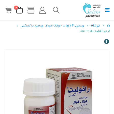
0
فروشگاه
ویتامین B9 (فولات - فولیک اسید)
,
ویتامین ب کمپلکس
قرص رافولیت رها 100 عدد