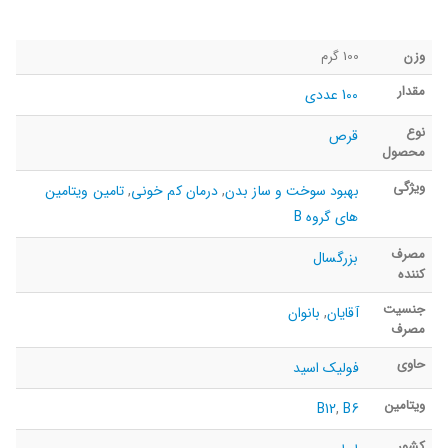
وزن
100 گرم
مقدار
100 عددی
نوع
قرص
محصول
ویژگی
بهبود سوخت و ساز بدن
,
درمان کم خونی
,
تامین ویتامین
های گروه B
مصرف
بزرگسال
کننده
جنسیت
آقایان
,
بانوان
مصرف
حاوی
فولیک اسید
ویتامین
B12
,
B6
کشور