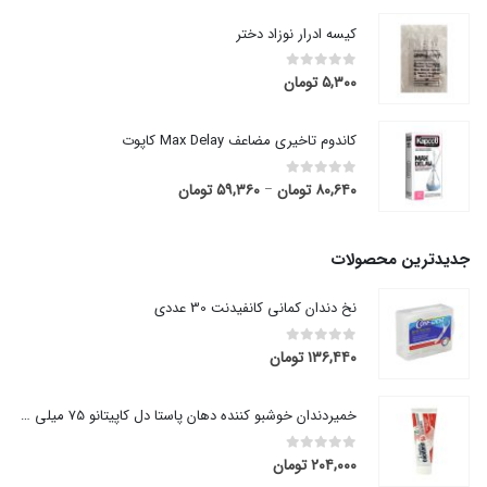
کیسه ادرار نوزاد دختر
۵,۳۰۰
تومان
out of 5
0
کاندوم تاخیری مضاعف Max Delay کاپوت
۸۰,۶۴۰
تومان
۵۹,۳۶۰
تومان
قیمت
out of 5
0
–
range:
۵۹,۳۶۰ تومان
through
جدیدترین محصولات
۸۰,۶۴۰ تومان
نخ دندان کمانی کانفیدنت 30 عددی
۱۳۶,۴۴۰
تومان
out of 5
0
خمیردندان خوشبو کننده دهان پاستا دل کاپیتانو 75 میلی لیتر
۲۰۴,۰۰۰
تومان
out of 5
0