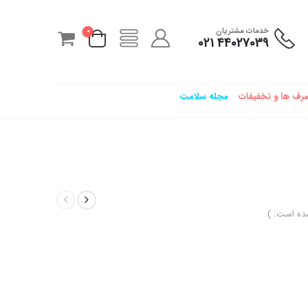
خدمات مشتریان
0
44027039 021
رف ها و تخفیفات
مجله سلامت
ده است. )