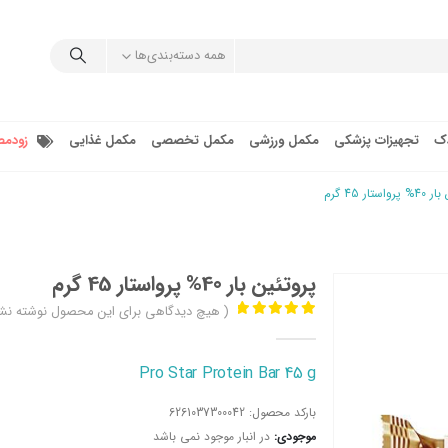
همه دسته‌بندی‌ها
دک
تجهیزات پزشکی
مکمل ورزشی
مکمل تخصصی
مکمل غذایی
زودمص
استار 45 گرم
پروتئین بار 40% پرواستار 45 گرم
( هیچ دیدگاهی برای این محصول نوشته نش
out of 5
0
Pro Star Protein Bar 45 g
بارکد محصول:
6261037300042
موجودی:
در انبار موجود نمی باشد