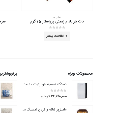
انرژی بار
نات بار بادام زمینی پرواستار 25 گرم
سریال
out of 5
0
اطلاعات بیشتر
 انتخاب شوند
محصولات ویژه
پرفروشتری
دستگاه تصفیه هوا زنیت مد مدل AP100
out of 5
0
۲۴,۷۵۰,۰۰۰
تومان
ماساژور شانه و گردن امسیگ مدل ML105