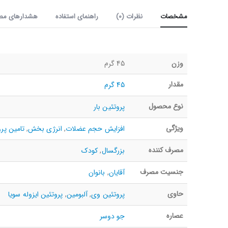
مشخصات
نظرات (0)
راهنمای استفاده
هشدارهای مص
وزن
45 گرم
مقدار
45 گرم
نوع محصول
پروتئین بار
ویژگی
افزایش حجم عضلات
,
انرژی بخش
,
تامین پر
مصرف کننده
بزرگسال
,
کودک
جنسیت مصرف
آقایان
,
بانوان
حاوی
پروتئین وی
,
آلبومین
,
پروتئین ایزوله سویا
عصاره
جو دوسر