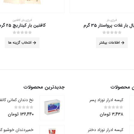
انرژی بار
انرژی بار
,
کافئین
 بار غلات پرواستار 35 گرم
كافئين بار کیتاریچ 25 گرم
این محصول دارای انواع مختلفی می باشد. گزینه ها م
out of 5
0
out of 5
0
اطلاعات بیشتر
انتخاب گزینه ها
ن محصولات
جدیدترین محصولات
کیسه ادرار نوزاد پسر
out of 5
0
out of 5
0
۳,۴۳۸
تومان
۱۳۶,۴۴۰
تومان
کیسه ادرار نوزاد دختر