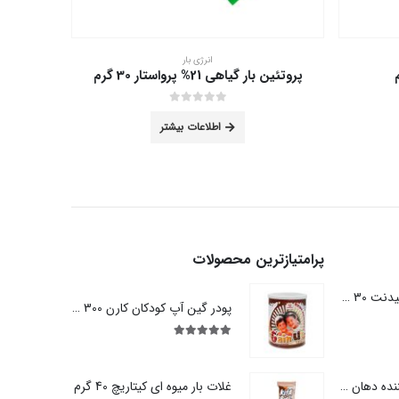
انرژی بار
پروتئین بار گیاهی 21% پرواستار 30 گرم
کنج
مکن است در صفحه محصول انتخاب شوند
out of 5
0
اطلاعات بیشتر
پرامتیازترین محصولات
نخ دندان کمانی کانفیدنت 30 عددی
پودر گین آپ کودکان کارن 300 گرم
out of 5
5.00
خمیردندان خوشبو کننده دهان پاستا دل کاپیتانو 75 میلی لیتر
غلات بار میوه ای کیتاریچ 40 گرم