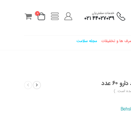
خدمات مشتریان
0
44027039 021
رف ها و تخفیفات
مجله سلامت
6 عدد
ده است. )
Behs