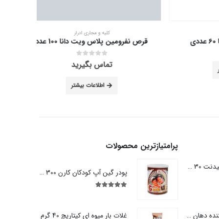
کلیه و مجاری ادرار
قرص نفرومین پلاس ویت دانا 100 عدد
قرص نف
out of 5
0
تماس بگیرید
اطلاعات بیشتر
پرامتیازترین محصولات
نخ دندان کمانی کانفیدنت 30 عددی
پودر گین آپ کودکان کارن 300 گرم
out of 5
5.00