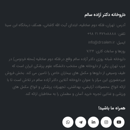
داروخانه دکتر آزاده سالم
آدرس:
تهران، فلکه دوم صادقیه، ابتدای آیت الله کاشانی، همکف درمانگاه ابن سینا
تلفن:
47908888 21 98+
ایمیل:
info@drsalem.ir
روزها و ساعات کاری:
7/24
داروخانه شبانه روزی دکتر آزاده سالم واقع در فلکه دوم صادقیه (محله فردوس) در
غرب تهران یکی از داروخانه های منتخب دانشگاه علوم پزشکی ایران است که
طیف وسیعی از داروها و مکمل های بیماران خاص را تامین می کند. بخش فروش
غیرحضوری این مرکز با عنوان داروخانه آنلاین دکتر آزاده سالم در تلاش است تا با
ارائه انواع محصولات آرایشی، بهداشتی، تجهیزات پزشکی و انواع مکمل های
ورزشی و غذایی تجربه خرید آسان و مطمئن را به مخاطبان ارائه کند.
همراه ما باشید!