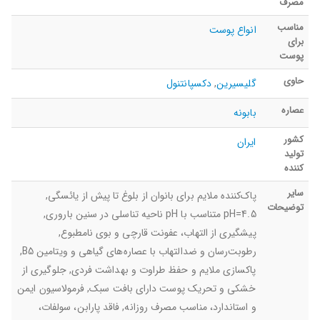
مصرف
مناسب
انواع پوست
برای
پوست
حاوی
گلیسیرین
,
دکسپانتنول
عصاره
بابونه
کشور
ایران
تولید
کننده
سایر
پاک‌کننده ملایم برای بانوان از بلوغ تا پیش از یائسگی,
توضیحات
pH=4.5 متناسب با pH ناحیه تناسلی در سنین باروری,
پیشگیری از التهاب، عفونت قارچی و بوی نامطبوع,
رطوبت‌رسان و ضدالتهاب با عصاره‌های گیاهی و ویتامین B5,
پاکسازی ملایم و حفظ طراوت و بهداشت فردی, جلوگیری از
خشکی و تحریک پوست دارای بافت سبک, فرمولاسیون ایمن
و استاندارد، مناسب مصرف روزانه, فاقد پارابن، سولفات،