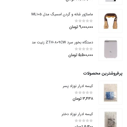
ماساژور شانه و گردن امسیگ مدل ML105
۹,۰۰۰,۰۰۰
تومان
out of 5
0
دستگاه بخور سرد ZTH-809CW زنیت مد
۵,۵۰۰,۰۰۰
تومان
out of 5
0
پرفروشترین محصولات
کیسه ادرار نوزاد پسر
۳,۴۳۸
تومان
out of 5
0
کیسه ادرار نوزاد دختر
۵,۳۰۰
تومان
out of 5
0