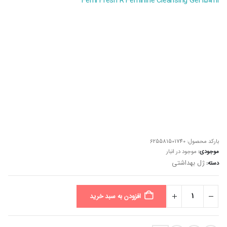
Femi Fresh R Feminine Cleansing Gel 150ml
بارکد محصول:
625581501740
موجودی:
موجود در انبار
ژل بهداشتی
دسته:
افزودن به سبد خرید