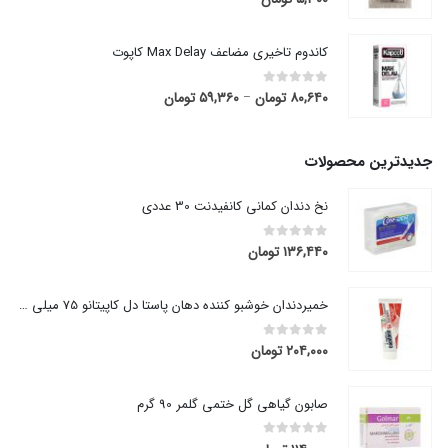
کاندوم تاخیری مضاعف Max Delay کاپوت
۸۰,۶۴۰
تومان
۵۹,۳۶۰
تومان
قیمت
out of 5
0
–
range:
۵۹,۳۶۰ تومان
through
جدیدترین محصولات
۸۰,۶۴۰ تومان
نخ دندان کمانی کانفیدنت 30 عددی
۱۳۶,۴۴۰
تومان
out of 5
0
خمیردندان خوشبو کننده دهان پاستا دل کاپیتانو 75 میلی لیتر
۲۰۴,۰۰۰
تومان
out of 5
0
صابون گیاهی گل ختمی گلمر 90 گرم
out of 5
0