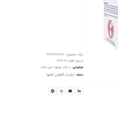
بارکد محصول:
626066180281
تاریخ انقضا:
2026-09
موجودی:
در انبار موجود نمی باشد
دیابت
کاهش اشتها
دسته:
,