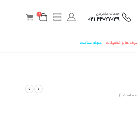
خدمات مشتریان
0
44027039 021
رف ها و تخفیفات
مجله سلامت
ده است. )