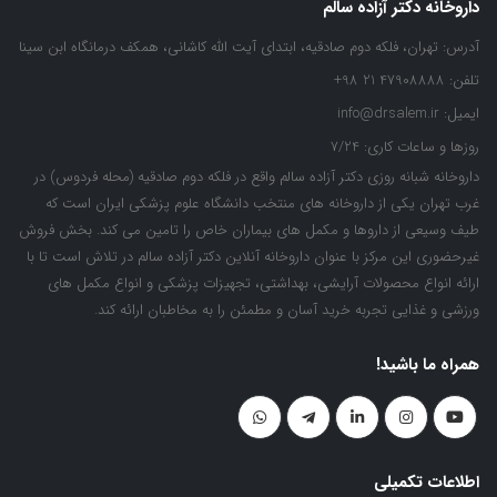
داروخانه دکتر آزاده سالم
آدرس:
تهران، فلکه دوم صادقیه، ابتدای آیت الله کاشانی، همکف درمانگاه ابن سینا
تلفن:
47908888 21 98+
ایمیل:
info@drsalem.ir
روزها و ساعات کاری:
7/24
داروخانه شبانه روزی دکتر آزاده سالم واقع در فلکه دوم صادقیه (محله فردوس) در
غرب تهران یکی از داروخانه های منتخب دانشگاه علوم پزشکی ایران است که
طیف وسیعی از داروها و مکمل های بیماران خاص را تامین می کند. بخش فروش
غیرحضوری این مرکز با عنوان داروخانه آنلاین دکتر آزاده سالم در تلاش است تا با
ارائه انواع محصولات آرایشی، بهداشتی، تجهیزات پزشکی و انواع مکمل های
ورزشی و غذایی تجربه خرید آسان و مطمئن را به مخاطبان ارائه کند.
همراه ما باشید!
اطلاعات تکمیلی