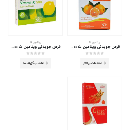
این
ویتامین C
ویتامین C
محصول
قرص جویدنی ویتامین ث 500 سیمرغ دارو 60 عددی
قرص جویدنی ویتامین ث 500 میلی گرم ویتامین لایف 30 عددی
دارای
انواع
out of 5
0
out of 5
0
این
مختلفی
اطلاعات بیشتر
انتخاب گزینه ها
محصول
می
دارای
باشد.
انواع
گزینه
مختلفی
ها
می
ممکن
باشد.
است
گزینه
در
ها
صفحه
ممکن
محصول
است
انتخاب
در
شوند