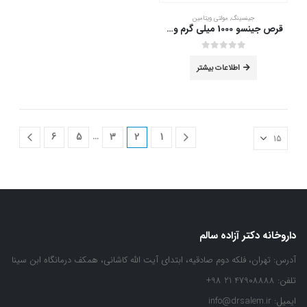
صفحه
محصول
جینسینگ
,
مولتی ویتامین
انتخاب
قرص جینسو 1000 میلی گرم ویت اسکای 30 عدد
شوند
out of 5
0
اطلاعات بیشتر
…
6
5
3
2
1
داروخانه دکتر آزاده سالم
آدرس:
تهران، فلکه دوم صادقیه، ابتدای آیت الله کاشانی، همکف درمانگاه ابن سینا
تلفن:
47908888 21 98+
ایمیل:
info@drsalem.ir