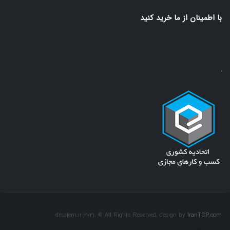
(ضروری)
با اطمينان از ما خريد كنيد
drsalem.ir 2021. © All Rights Reserved. design by
IranTCP.com