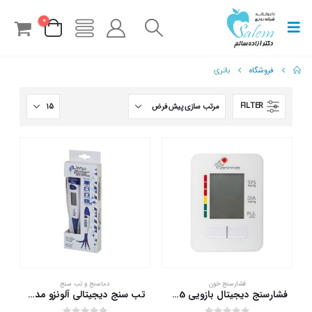
0
فروشگاه
باتری
FILTER
فشارسنج خون
دماسنج و تب سنج
فشارسنج دیجیتال بازویی LD-575 زنیت مد
تب سنج دیجیتالی آلونزو مدل MT-4318