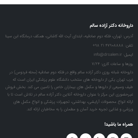
داروخانه دکتر آزاده سالم
آدرس:
تهران، فلکه دوم صادقیه، ابتدای آیت الله کاشانی، همکف درمانگاه ابن سینا
تلفن:
47908888 21 98+
ایمیل:
info@drsalem.ir
روزها و ساعات کاری:
7/24
داروخانه شبانه روزی دکتر آزاده سالم واقع در فلکه دوم صادقیه (محله فردوس) در
غرب تهران یکی از داروخانه های منتخب دانشگاه علوم پزشکی ایران است که
طیف وسیعی از داروها و مکمل های بیماران خاص را تامین می کند. بخش فروش
غیرحضوری این مرکز با عنوان داروخانه آنلاین دکتر آزاده سالم در تلاش است تا با
ارائه انواع محصولات آرایشی، بهداشتی، تجهیزات پزشکی و انواع مکمل های
ورزشی و غذایی تجربه خرید آسان و مطمئن را به مخاطبان ارائه کند.
همراه ما باشید!