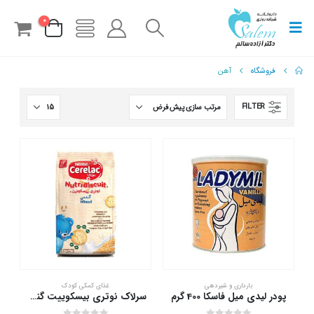
0
فروشگاه
آهن
FILTER
این
بارداری و شیردهی
غذای کمکی کودک
محصول
پودر لیدی میل فاسکا 400 گرم
سرلاک نوتری بیسکوییت گندمی نستله
دارای