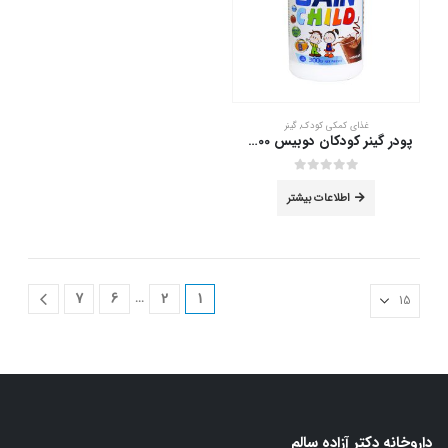
غذای کمکی کودک
,
گینر
پودر گینر کودکان دوبیس 300 گرم
out of 5
0
اطلاعات بیشتر
…
7
6
2
1
داروخانه دکتر آزاده سالم