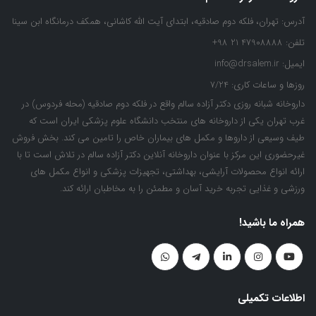
آدرس:
تهران، فلکه دوم صادقیه، ابتدای آیت الله کاشانی، همکف درمانگاه ابن سینا
تلفن:
47908888 21 98+
ایمیل:
info@drsalem.ir
روزها و ساعات کاری:
7/24
داروخانه شبانه روزی دکتر آزاده سالم واقع در فلکه دوم صادقیه (محله فردوس) در
غرب تهران یکی از داروخانه های منتخب دانشگاه علوم پزشکی ایران است که
طیف وسیعی از داروها و مکمل های بیماران خاص را تامین می کند. بخش فروش
غیرحضوری این مرکز با عنوان داروخانه آنلاین دکتر آزاده سالم در تلاش است تا با
ارائه انواع محصولات آرایشی، بهداشتی، تجهیزات پزشکی و انواع مکمل های
ورزشی و غذایی تجربه خرید آسان و مطمئن را به مخاطبان ارائه کند.
همراه ما باشید!
اطلاعات تکمیلی