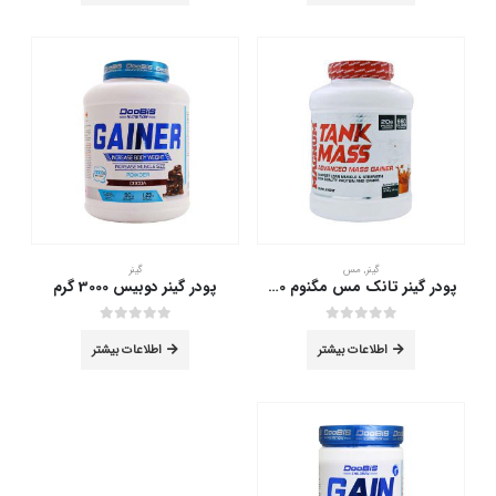
گینر
,
مس
گینر
پودر گینر تانک مس مگنوم 2270 گرم
پودر گینر دوبیس 3000 گرم
out of 5
0
out of 5
0
اطلاعات بیشتر
اطلاعات بیشتر