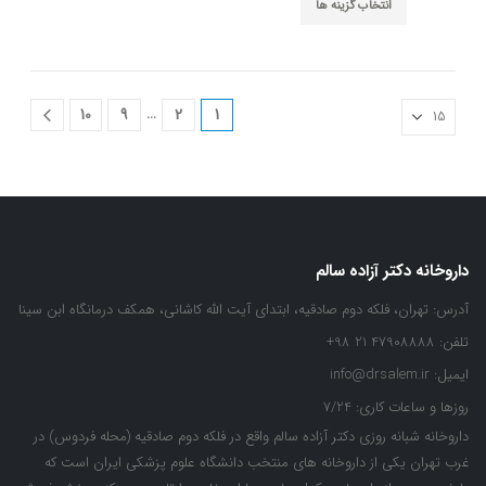
through
انتخاب گزینه ها
باشد.
محصول
۱۴۱,۴۰۰ تومان
گزینه
دارای
ها
انواع
ممکن
مختلفی
است
می
…
10
9
2
1
در
باشد.
صفحه
گزینه
محصول
ها
انتخاب
ممکن
شوند
است
در
صفحه
داروخانه دکتر آزاده سالم
محصول
انتخاب
آدرس:
تهران، فلکه دوم صادقیه، ابتدای آیت الله کاشانی، همکف درمانگاه ابن سینا
شوند
تلفن:
47908888 21 98+
ایمیل:
info@drsalem.ir
روزها و ساعات کاری:
7/24
داروخانه شبانه روزی دکتر آزاده سالم واقع در فلکه دوم صادقیه (محله فردوس) در
غرب تهران یکی از داروخانه های منتخب دانشگاه علوم پزشکی ایران است که