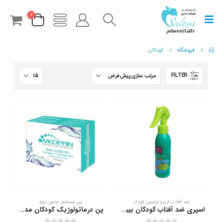
0
فروشگاه
کودکان
FILTER
این
ضد آفتاب
,
کرم و لوسیون کودک
پن شستشو
,
صابون بچه
محصول
اسپری ضد آفتاب کودکان بیبی فرست 150 میلی لیتر
پن درماتولوژیک کودکان مدیپن 100 گرم
دارای