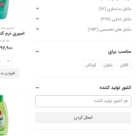
مکمل بدنسازی
(112)
مکمل غذایی
(325)
شامپو بچه
,
مکمل های تخصصی
(253)
out of 5
0
۹۷,۹۰۰
مناسب برای
آقایان
بانوان
کودکان
افزودن به
کشور تولید کننده
اعمال کردن