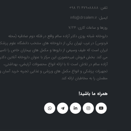
تلفن:
47908888 21 98+
ایمیل:
info@drsalem.ir
روزها و ساعات کاری:
7/24
داروخانه شبانه روزی دکتر آزاده سالم واقع در فلکه دوم صادقیه (محله
فردوس) در غرب تهران یکی از داروخانه های منتخب دانشگاه علوم پزشک
ایران است که طیف وسیعی از داروها و مکمل های بیماران خاص را تامی
می کند. بخش فروش غیرحضوری این مرکز با عنوان داروخانه آنلاین دکتر
آزاده سالم در تلاش است تا با ارائه انواع محصولات آرایشی، بهداشتی،
تجهیزات پزشکی و انواع مکمل های ورزشی و غذایی تجربه خرید آسان و
مطمئن را به مخاطبان ارائه کند.
همراه ما باشید!