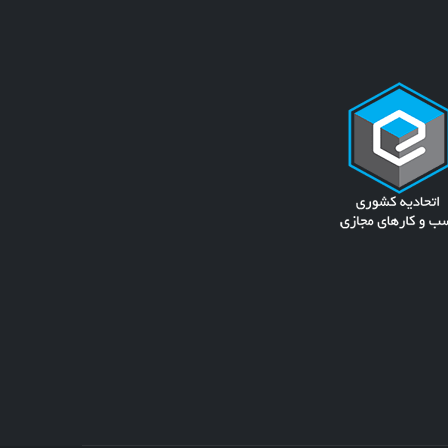
وند
شوند