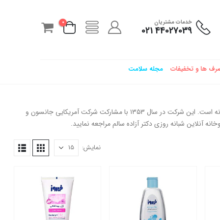
خدمات مشتریان
0
44027039 021
رف ها و تخفیفات
مجله سلامت
گروه بهداشتی فيروز يكی از بزرگ ترين توليد كنندگان محصولات بهداشت كودك در ايران و خاورميانه است. اين شركت در سال ۱۳۵۳ با مشاركت شركت آمريكايی جانسون و
ه آنلاین شبانه روزی دکتر آزاده سالم مراجعه نمایید.
نمایش: