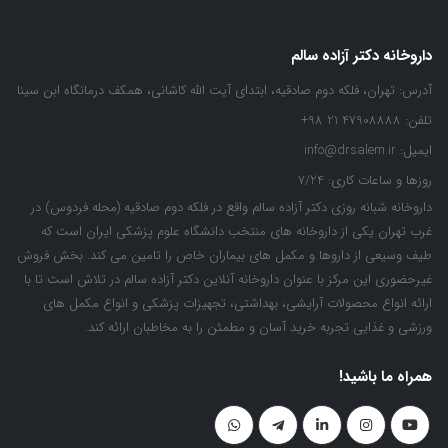
داروخانه دکتر آزاده سالم
آدرس:
تهران، فلکه دوم صادقیه، ابتدای آیت الله کاشانی، همکف درمانگاه ابن سینا
تلفن:
47908888 21 98+
ایمیل:
info@drsalem.ir
روزها و ساعات کاری:
7/24
داروخانه شبانه روزی دکتر آزاده سالم واقع در فلکه دوم صادقیه (محله فردوس) در
غرب تهران یکی از داروخانه های منتخب دانشگاه علوم پزشکی ایران است که
طیف وسیعی از داروها و مکمل های بیماران خاص را تامین می کند. بخش فروش
غیرحضوری این مرکز با عنوان داروخانه آنلاین دکتر آزاده سالم در تلاش است تا با
ارائه انواع محصولات آرایشی، بهداشتی، تجهیزات پزشکی و انواع مکمل های
ورزشی و غذایی تجربه خرید آسان و مطمئن را به مخاطبان ارائه کند.
همراه ما باشید!